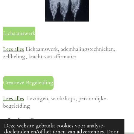
Lichaamswerk
Lees alles
Lichaamswerk, ademhalingstechnieken,
zelfheling, kracht van affirmaties
Creatieve Begeleiding
Lees alles
Lezingen, workshops, persoonlijke
begeleiding
D
S
D
Deze website gebruikt cookies voor analyse-
e
h
e
doeleinden en/of het tonen van advertenties. Door
l
a
l