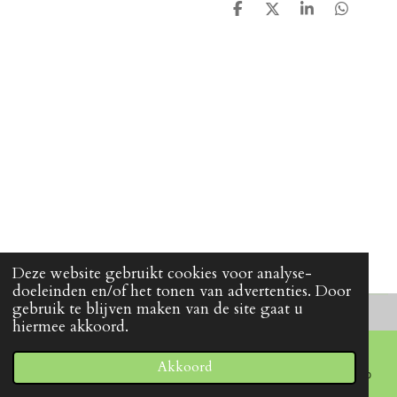
D
D
S
D
e
e
h
e
l
e
a
l
e
l
r
e
n
e
n
Deze website gebruikt cookies voor analyse-
doeleinden en/of het tonen van advertenties. Door
gebruik te blijven maken van de site gaat u
hiermee akkoord.
Akkoord
E-mailadres
Telefoonnummer
Facebook
WhatsApp