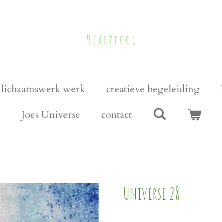
H e a r t f o o d
lichaamswerk werk
creatieve begeleiding
Joes Universe
contact
Universe 28