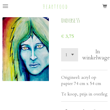
H e a r t f o o d
Ga
direct
naar
Universe 55
de
hoofdinhoud
€ 3,75
In
winkelwage
Origineel: acryl op
papier 74 cm x 54 cm
Te koop, prijs in overleg