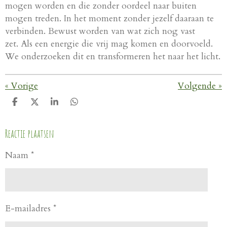
mogen worden en die zonder oordeel naar buiten
mogen treden. In het moment zonder jezelf daaraan te
verbinden. Bewust worden van wat zich nog vast
zet. Als een energie die vrij mag komen en doorvoeld.
We onderzoeken dit en transformeren het naar het licht.
«
Vorige
Volgende
»
D
D
S
D
e
e
h
e
l
e
a
l
Reactie plaatsen
e
l
r
e
n
e
n
Naam *
E-mailadres *