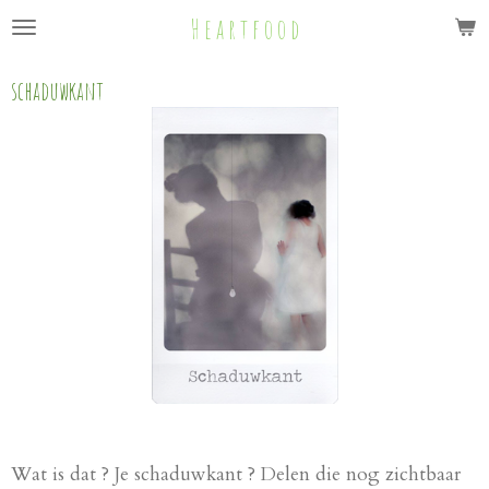
H e a r t f o o d
Ga
direct
naar
schaduwkant
de
hoofdinhoud
Wat is dat ? Je schaduwkant ? Delen die nog zichtbaar